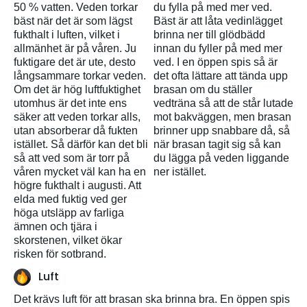
50 %
vatten
.
Veden
torkar
du
fylla
på
med
mer
ved
.
bäst
när
det
är
som
lägst
Bäst
är
att
l
å
ta
vedinlägget
fukthalt
i
luften
,
vilket
i
brinna
ner
till
glödbädd
allmänhet
är
på
v
å
ren
. Ju
innan
du
fyller
på
med
mer
fuktigare
det ä
r
ute
, desto
ved
. I
en
öppen
spis
så
är
l
å
ngsammare
torkar
veden
.
det
ofta
lättare
att
tända
upp
Om det
ä
r
h
ög
luftfuktighet
brasan
om du
ställer
utomhus
är
det
inte
ens
vedträna
så
att
de
st
å
r
lutade
säker
att
veden
torkar
alls
,
mot
bakväggen
, men
brasan
utan
absorberar
då
fukten
brinner
upp
snabbare
d
å
,
så
ist
ället
.
Så
dä
rf
ör
kan
det
bli
när
brasan
tagit
sig
så
kan
så
att
ved
som
ä
r torr p
å
du l
ägga
på
veden
liggande
v
å
ren
mycket
väl
kan
ha
en
ner
istället
.
högre
fukthalt
i
augusti
.
Att
elda
med
fuktig
ved
ger
höga
utsläpp
av
farliga
ämnen
och
tjära
i
skorstenen
,
vilket
ökar
risken
för
sotbrand
.
Luft
Det
krävs
luft
för
att
brasan
ska
brinna
bra. En
öppen
spis