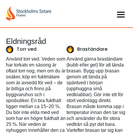
Eldningsråd
Torr ved
Braständare
Använd
torr
ved
.
Veden
som
Anvä
nd
g
ärna
braständare
har
torkats
en
säson
g
är
(
kubb
eller
gel) för
att
tända
oftast
torr
nog
, men om du ä
r
brasan
.
Bygg
upp
brasan
os
ä
ker
,
k
ö
p en
fuktm
ätare
genom
att
tända
på
som
är
avsedd
fö
r
ved
– de
späntved
i
början
är
billiga
och
finns
på
(
upphuggna
små
byggvaruhus
och
i
vedklabbar
).
Gör
inte
ett
för
spisbutiker
. En bra
fukthalt
stort
vedinlägg
direkt
.
ligger
mellan
ca 15–
20 %.
Brasan
m
å
ste
komma
upp
i
Du b
ör
inte
elda
med
ved
temperatur
innan
den tar sig
som
har
en
hö
gre
fukthalt
än
och
anvä
nder
du f
ör
stora
25 %.
När
veden
ä
r
vedträn
så
pyr
det bara.
nyhuggen
inneh
å
ller
den ca
Vartefter
brasan
tar sig
kan