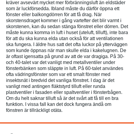
kräver
avsevärt
mycket
mer
fö
rbr
änningsluft
än
eldstäder
som
ä
r
luckf
örsedda
. Ibland
m
å
ste
du d
ä
rf
ör
öppna
ett
fönster
eller
balkongdö
rren
f
ör
att
få
drag.
När
skorstensdraget
kommer
i
g
å
ng
vartefter
det
blir
varmt
i
skorstenen
,
kan
du sedan
stänga
fö
nstret
eller
d
örren
.
Det
m
å
ste
kunna
komma
in
luft
i
huset
(
uteluft
,
tilluft
),
inte
bara
för
att
du ska
kunna
elda
utan
också
för
att
ventilationen
ska
fungera
. I
äldre
hus
satt
det
ofta
luckor
på
ytterväggen
som
kunde
öppnas
när
man
skulle
elda
i
kakelugnen
. De
är
oftast
ige
nsatta
på
grund
av
att
de var
dragiga
.
På
30-
och
40-talet var det
vanligt
med
metallventiler
under
fö
nsterb
änken
som
släppte
in
luft
.
På
60-talet
användes
ofta
vädringsfönster
som
var
ett
smalt
fönster
med
insektsnät
i
bredvid
det
vanliga
fönstret
. I
dag
är
det
vanligt
med
antingen
fläktstyrd
tilluft
eller
runda
plastventiler
i
fasaden
eller
spaltventiler
i
fö
nsterbå
gen
.
Om du
helt
saknar
tilluft
så
är
det
sv
å
rt
att
få
till
en
bra
funktion
. I
vissa
fall
kan
det dock
fungera
ändå
om
fönstren
är
tillräckligt
otä
ta
.