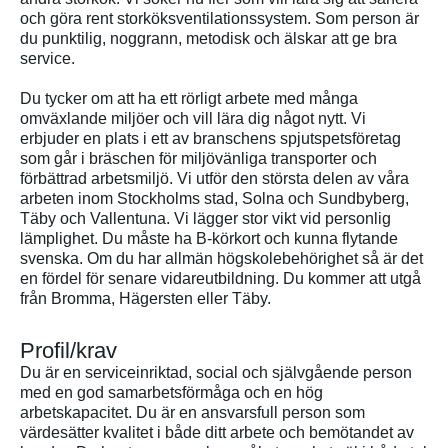
och göra rent storköksventilationssystem. Som person är
du punktilig, noggrann, metodisk och älskar att ge bra
service.
Du tycker om att ha ett rörligt arbete med många
omväxlande miljöer och vill lära dig något nytt. Vi
erbjuder en plats i ett av branschens spjutspetsföretag
som går i bräschen för miljövänliga transporter och
förbättrad arbetsmiljö. Vi utför den största delen av våra
arbeten inom Stockholms stad, Solna och Sundbyberg,
Täby och Vallentuna. Vi lägger stor vikt vid personlig
lämplighet. Du måste ha B-körkort och kunna flytande
svenska. Om du har allmän högskolebehörighet så är det
en fördel för senare vidareutbildning. Du kommer att utgå
från Bromma, Hägersten eller Täby.
Profil/krav
Du är en serviceinriktad, social och självgående person
med en god samarbetsförmåga och en hög
arbetskapacitet. Du är en ansvarsfull person som
värdesätter kvalitet i både ditt arbete och bemötandet av