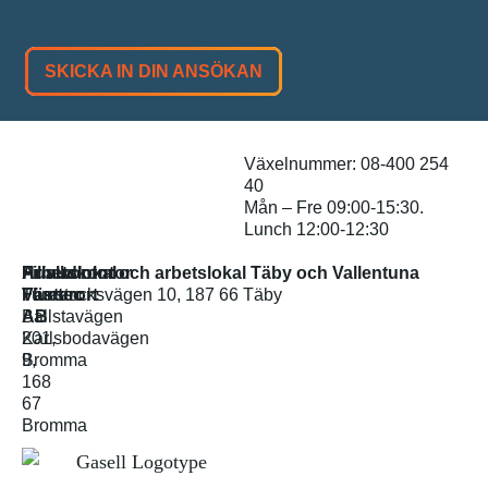
SKICKA IN DIN ANSÖKAN
Växelnummer: 08-400 254
40
Mån – Fre 09:00-15:30.
Lunch 12:00-12:30
Huvudkontor
Arbetslokal
Filialkontor och arbetslokal Täby och Vallentuna
Fluetec
Västerort
Tumstocksvägen 10, 187 66 Täby
AB
Bällstavägen
Karlsbodavägen
201,
9,
Bromma
168
67
Bromma