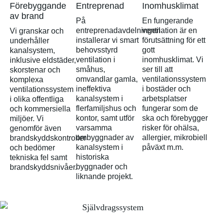
Förebyggande
Entreprenad
Inomhusklimat
av brand
På
En fungerande
entreprenadavdelningen
ventilation är en
Vi granskar och
installerar vi smart
förutsättning för ett
underhåller
behovsstyrd
gott
kanalsystem,
ventilation i
inomhusklimat. Vi
inklusive eldstäder,
småhus,
ser till att
skorstenar och
omvandlar gamla,
ventilationssystem
komplexa
ineffektiva
i bostäder och
ventilationssystem
kanalsystem i
arbetsplatser
i olika offentliga
flerfamiljshus och
fungerar som de
och kommersiella
kontor, samt utför
ska och förebygger
miljöer. Vi
varsamma
risker för ohälsa,
genomför även
ombyggnader av
allergier, mikrobiell
brandskyddskontroller
kanalsystem i
påväxt m.m.
och bedömer
historiska
tekniska fel samt
byggnader och
brandskyddsnivåer.
liknande projekt.