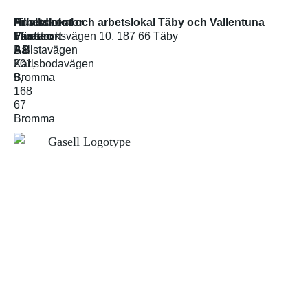
Huvudkontor
Arbetslokal
Filialkontor och arbetslokal Täby och Vallentuna
Fluetec
Västerort
Tumstocksvägen 10, 187 66 Täby
AB
Bällstavägen
Karlsbodavägen
201,
9,
Bromma
168
67
Bromma